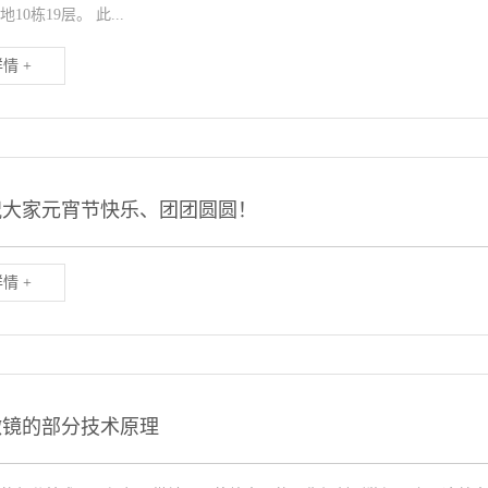
10栋19层。 此...
情 +
祝大家元宵节快乐、团团圆圆！
情 +
微镜的部分技术原理